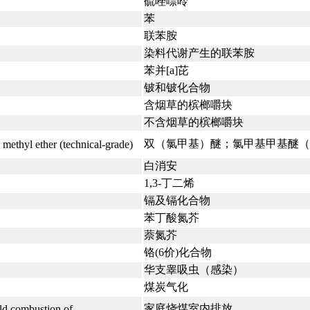
硫唑嘌呤
苯
联苯胺
染料代谢产生的联苯胺
苯并[a]芘
铍和铍化合物
含烟草的槟榔嚼块
不含烟草的槟榔嚼块
双（氯甲基）醚；氯甲基甲基醚（
 methyl ether (technical-grade)
白消安
1,3-丁二烯
镉及镉化合物
苯丁酸氮芥
萘氮芥
铬(6价)化合物
华支睾吸虫（感染）
煤炭气化
家庭烧煤室内排放
ld combustion of