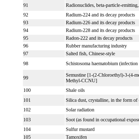
91
Radionuclides, beta-particle-emitting,
92
Radium-224 and its decay products
93
Radium-226 and its decay products
94
Radium-228 and its decay products
95
Radon-222 and its decay products
96
Rubber manufacturing industry
97
Salted fish, Chinese-style
98
Schistosoma haematobium (infection 
Semustine [1-(2-Chloroethyl)-3-(4-me
99
Methyl-CCNU]
100
Shale oils
101
Silica dust, crystalline, in the form of
102
Solar radiation
103
Soot (as found in occupational expo
104
Sulfur mustard
105
Tamoxifen