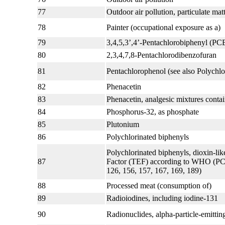
77
Outdoor air pollution, particulate matt
78
Painter (occupational exposure as a)
79
3,4,5,3’,4’-Pentachlorobiphenyl (PC
80
2,3,4,7,8-Pentachlorodibenzofuran
81
Pentachlorophenol (see also Polychl
82
Phenacetin
83
Phenacetin, analgesic mixtures conta
84
Phosphorus-32, as phosphate
85
Plutonium
86
Polychlorinated biphenyls
Polychlorinated biphenyls, dioxin-lik
87
Factor (TEF) according to WHO (PCB
126, 156, 157, 167, 169, 189)
88
Processed meat (consumption of)
89
Radioiodines, including iodine-131
90
Radionuclides, alpha-particle-emitting