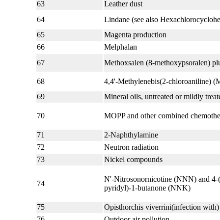
63
Leather dust
64
Lindane (see also Hexachlorocycloh
65
Magenta production
66
Melphalan
67
Methoxsalen (8-methoxypsoralen) plus
68
4,4'-Methylenebis(2-chloroaniline)
69
Mineral oils, untreated or mildly treat
70
MOPP and other combined chemothera
71
2-Naphthylamine
72
Neutron radiation
73
Nickel compounds
N'-Nitrosonornicotine (NNN) and 4-
74
pyridyl)-1-butanone (NNK)
75
Opisthorchis viverrini(infection with)
76
Outdoor air pollution