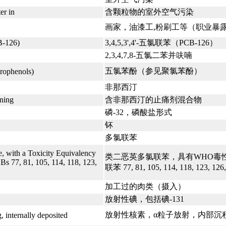
er in
含颗粒物的室外空气污染
画家，油漆工,粉刷工等（职业暴
B-126)
3,4,5,3',4'-五氯联苯（PCB-126）
2,3,4,7,8-五氯二苯并呋喃
五氯苯酚（参见聚氯苯酚）
orophenols)
非那西汀
ining
含非那西汀的止痛剂混合物
磷-32，磷酸盐形式
钚
多氯联苯
e, with a Toxicity Equivalency
类二恶英多氯联苯，具有WHO毒性
s 77, 81, 105, 114, 118, 123,
联苯 77, 81, 105, 114, 118, 123, 126
加工过的肉类（摄入）
放射性碘，包括碘-131
放射性核素，α粒子放射，内部沉
, internally deposited