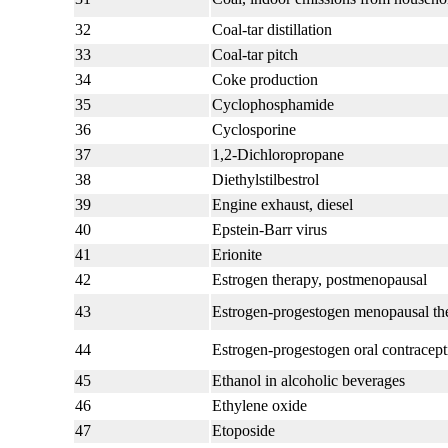
32
Coal-tar distillation
33
Coal-tar pitch
34
Coke production
35
Cyclophosphamide
36
Cyclosporine
37
1,2-Dichloropropane
38
Diethylstilbestrol
39
Engine exhaust, diesel
40
Epstein-Barr virus
41
Erionite
42
Estrogen therapy, postmenopausal
43
Estrogen-progestogen menopausal th
44
Estrogen-progestogen oral contracep
45
Ethanol in alcoholic beverages
46
Ethylene oxide
47
Etoposide