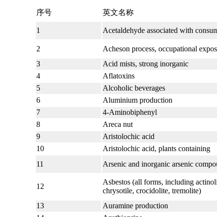
序号
英文名称
1
Acetaldehyde associated with consum
2
Acheson process, occupational expos
3
Acid mists, strong inorganic
4
Aflatoxins
5
Alcoholic beverages
6
Aluminium production
7
4-Aminobiphenyl
8
Areca nut
9
Aristolochic acid
10
Aristolochic acid, plants containing
11
Arsenic and inorganic arsenic comp
Asbestos (all forms, including actinoli
12
chrysotile, crocidolite, tremolite)
13
Auramine production