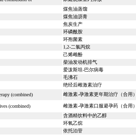
煤焦油蒸馏
煤焦油沥青
焦炭生产
环磷酰胺
环孢菌素
1,2-二氯丙烷
己烯雌酚
柴油发动机排气
爱泼斯坦-巴尔病毒
毛沸石
绝经后雌激素治疗
雌激素-孕激素更年期治疗（合用
erapy (combined)
雌激素-孕激素口服避孕药（合用
tives (combined)
含酒精饮料中的乙醇
环氧乙烷
依托泊苷