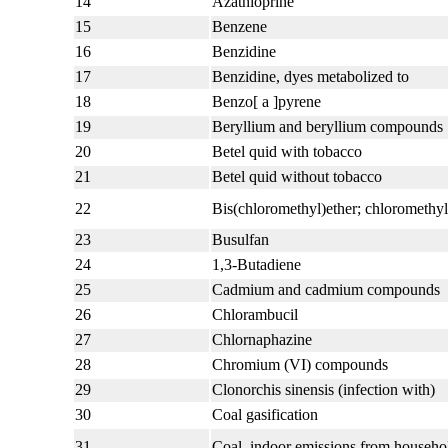
14
Azathioprine
15
Benzene
16
Benzidine
17
Benzidine, dyes metabolized to
18
Benzo[ a ]pyrene
19
Beryllium and beryllium compounds
20
Betel quid with tobacco
21
Betel quid without tobacco
22
Bis(chloromethyl)ether; chloromethyl
23
Busulfan
24
1,3-Butadiene
25
Cadmium and cadmium compounds
26
Chlorambucil
27
Chlornaphazine
28
Chromium (VI) compounds
29
Clonorchis sinensis (infection with)
30
Coal gasification
31
Coal, indoor emissions from househo