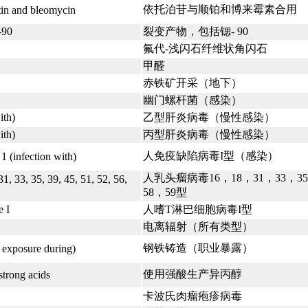
依托泊苷与顺铂和博来霉素合用
tin and bleomycin
-90
裂变产物，包括锶- 90
氟代-浅闪石纤维状角闪石
甲醛
赤铁矿开采（地下）
幽门螺杆菌（感染）
ith)
乙型肝炎病毒（慢性感染）
ith)
丙型肝炎病毒（慢性感染）
人免疫缺陷病毒I型（感染）
 (infection with)
人乳头瘤病毒16，18，31，33，35
1, 33, 35, 39, 45, 51, 52, 56,
58，59型
e I
人嗜T淋巴细胞病毒I型
电离辐射（所有类型）
钢铁铸造（职业暴露）
l exposure during)
使用强酸生产异丙醇
strong acids
卡波氏肉瘤疱疹病毒