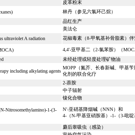
皮革粉末
林丹（参见六氯环己烷）
exanes)
品红生产
美法仑
花椒毒素（8-甲氧基补骨脂素）伴
 ultraviolet A radiation
4,4'-亚甲基二（2-氯苯胺）（MO
 (MOCA)
ed
未经处理或轻度处理矿物油
MOPP（氮芥、长春新碱、甲基
py including alkylating agents
化剂的联合化疗
2-萘胺
中子辐射
镍化合物
N'-亚硝基降烟碱（NNN）和
(N-Nitrosomethylamino)-1-(3-
4-（N-甲基亚硝胺基）-1-（3-吡
麝后睾吸虫（感染）
室外空气污染