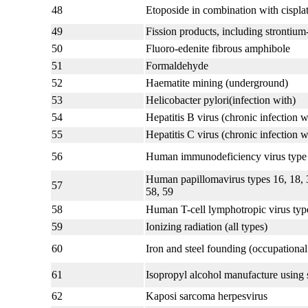
48
Etoposide in combination with cispla
49
Fission products, including strontium
50
Fluoro-edenite fibrous amphibole
51
Formaldehyde
52
Haematite mining (underground)
53
Helicobacter pylori(infection with)
54
Hepatitis B virus (chronic infection w
55
Hepatitis C virus (chronic infection w
56
Human immunodeficiency virus type 1
Human papillomavirus types 16, 18, 3
57
58, 59
58
Human T-cell lymphotropic virus typ
59
Ionizing radiation (all types)
60
Iron and steel founding (occupationa
61
Isopropyl alcohol manufacture using 
62
Kaposi sarcoma herpesvirus