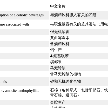
中文名称
与酒精饮料摄入有关的乙醛
ption of alcoholic beverages
与职业暴露有关的艾其逊法（用
ure associated with
强无机酸雾
黄曲霉毒素
含酒精饮料
铝生产
4-氨基联苯
槟榔果
马兜铃酸
含马兜铃酸的植物
砷和无机砷化合物
ounds
石棉（各种形式，包括阳起石、
te, amosite, anthophyllite,
青石棉、透闪石）
金胺生产